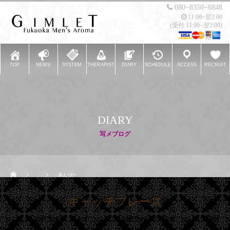
080−8350−6848
11:00~翌2:00
(受付 11:00~翌2:00)
TOP
NEWS
SYSTEM
THERAPIST
DIARY
SCHEDULE
ACCESS
RECRUIT
DIARY
写メブログ
あいか
キャッチフレーズ
ここに説明文が入ります。ここに説明文が入ります。ここに説明