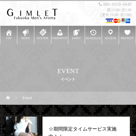
080−8350−6848
11:00~翌2:00
(受付 11:00~翌2:00)
TOP
NEWS
SYSTEM
THERAPIST
DIARY
SCHEDULE
ACCESS
RECRUIT
EVENT
イベント
Event
☆期間限定タイムサービス実施