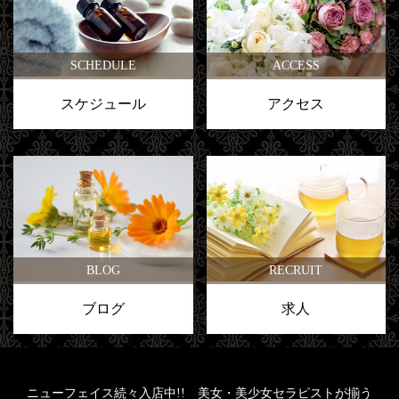
SCHEDULE
ACCESS
スケジュール
アクセス
BLOG
RECRUIT
ブログ
求人
ニューフェイス続々入店中!! 美女・美少女セラピストが揃う