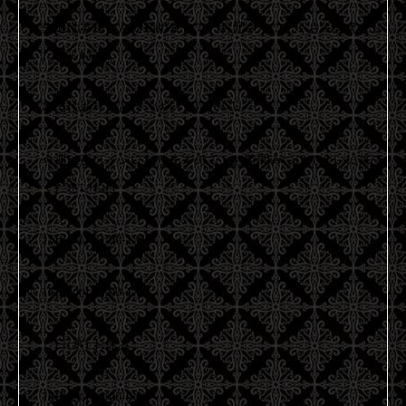
先週は本指さんや初めましてのお兄さんにたくさん会えまし
た(๑ت๑)
本当にありがとうございました✩︎⡱
今週は夜メインになりますので、お時間みつけて会いに来て
くださいねᙏ̤̫͚
15日(月) 21:00-1:00
16日(火) 20:00-1:00
17日(水) お休み
18日(木) 20:00-0:00