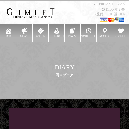
080−8350−6848
11:00~翌2:00
(受付 11:00~翌2:00)
TOP
NEWS
SYSTEM
THERAPIST
DIARY
SCHEDULE
ACCESS
RECRUIT
DIARY
写メブログ