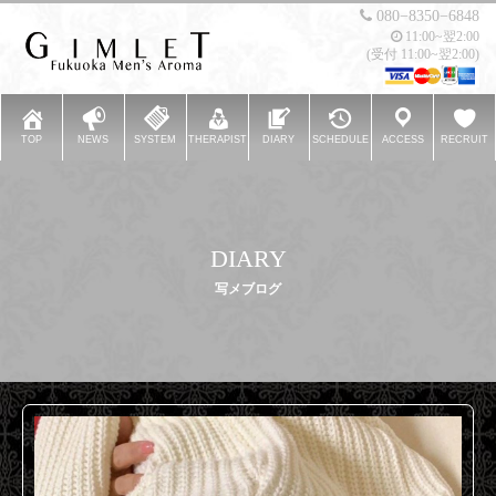
080−8350−6848
11:00~翌2:00
(受付 11:00~翌2:00)
TOP
NEWS
SYSTEM
THERAPIST
DIARY
SCHEDULE
ACCESS
RECRUIT
DIARY
写メブログ