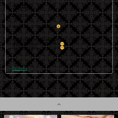
ケツ圧
2022.04.02
ポカポカしてて春は眠いの
元々血圧低めだから朝は苦手なんですが
最近は拍車かかって眠いです
♡
1日9時間は寝たいタイプです
By anna