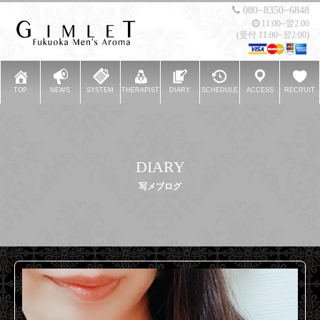
080−8350−6848
11:00~翌2:00
(受付 11:00~翌2:00)
TOP
NEWS
SYSTEM
THERAPIST
DIARY
SCHEDULE
ACCESS
RECRUIT
DIARY
写メブログ