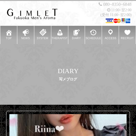
080−8350−6848
11:00~翌2:00
(受付 11:00~翌2:00)
TOP
NEWS
SYSTEM
THERAPIST
DIARY
SCHEDULE
ACCESS
RECRUIT
DIARY
写メブログ