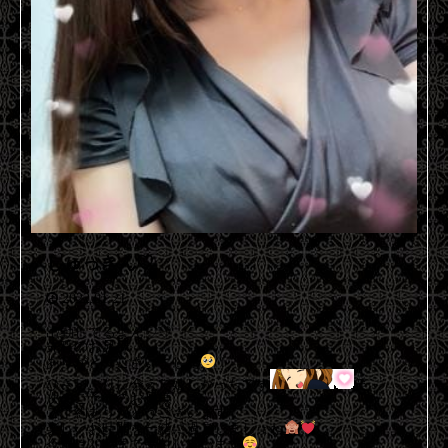
しゅっきん♡
2022.01.21
出勤してるよん♡♡
先程のお兄様
ありがとうございました
！
ひさしぶりに会えて嬉しかったです
笑
次のご予約のお兄様
ご予約ありがとうございます！
楽しいお時間を一緒に過ごしましょね
今日は20時まで受付しています